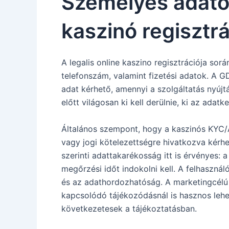
Személyes adato
kaszinó regisztr
A legalis online kaszino regisztrációja sor
telefonszám, valamint fizetési adatok. A G
adat kérhető, amennyi a szolgáltatás nyújt
előtt világosan ki kell derülnie, ki az adat
Általános szempont, hogy a kaszinós KYC/
vagy jogi kötelezettségre hivatkozva kérh
szerinti adattakarékosság itt is érvényes:
megőrzési időt indokolni kell. A felhasznál
és az adathordozhatóság. A marketingcélú 
kapcsolódó tájékozódásnál is hasznos leh
következetesek a tájékoztatásban.