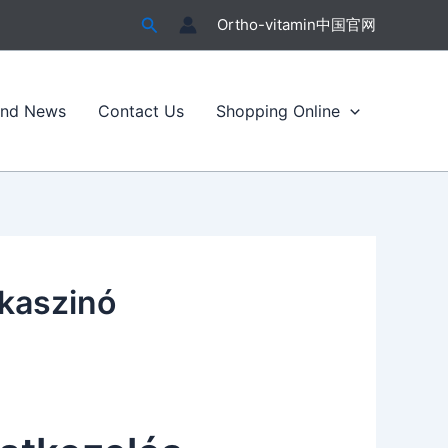
搜
Ortho-vitamin中国官网
索
and News
Contact Us
Shopping Online
kaszinó