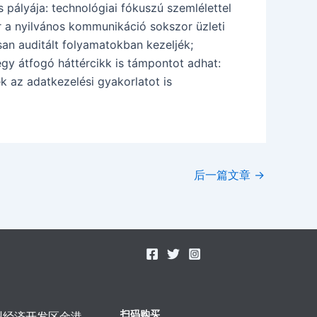
 pályája: technológiai fókuszú szemlélettel
r a nyilvános kommunikáció sokszor üzleti
san auditált folyamatokban kezeljék;
egy átfogó háttércikk is támpontot adhat:
k az adatkezelési gyakorlatot is
后一篇文章
→
扫码购买
州经济开发区金港