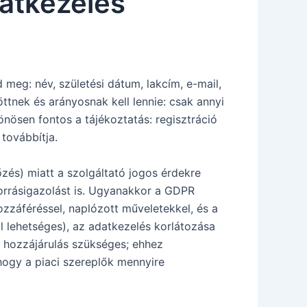
atkezelés
 meg: név, születési dátum, lakcím, e-mail,
ttnek és arányosnak kell lennie: csak annyi
nösen fontos a tájékoztatás: regisztráció
 továbbítja.
s) miatt a szolgáltató jogos érdekre
orrásigazolást is. Ugyanakkor a GDPR
ozzáféréssel, naplózott műveletekkel, és a
ol lehetséges), az adatkezelés korlátozása
 hozzájárulás szükséges; ehhez
hogy a piaci szereplők mennyire