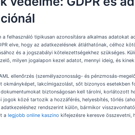
k védelme: GDPR és ad
ációnál
án a felhasználó tipikusan azonosításra alkalmas adatokat ad
DPR elve, hogy az adatkezelésnek átláthatónak, célhoz kötö
ásához és a jogszabályi kötelezettségekhez szükséges. Külö
kezelő, milyen jogalapon kezel adatot, mennyi ideig, és kinek
AML ellenőrzés (személyazonosság- és pénzmosás-megelőzé
et okmányképet, lakcímigazolást, sőt bizonyos esetekben f
 a dokumentumokat biztonságosan kell tárolni, korlátozott h
ói jogok közé tartozik a hozzáférés, helyesbítés, törlés (ah
adatkezeléshez rendszerint külön, bármikor visszavonható
et a
legjobb online kaszino
kifejezésre keresve összevetni, 