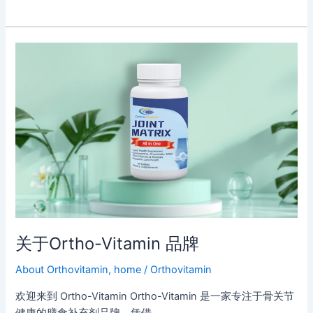
关
于
Ortho-
Vitamin
品
牌
关于Ortho-Vitamin 品牌
About Orthovitamin
,
home
/
Orthovitamin
欢迎来到 Ortho-Vitamin Ortho-Vitamin 是一家专注于骨关节
健康的膳食补充剂品牌。凭借