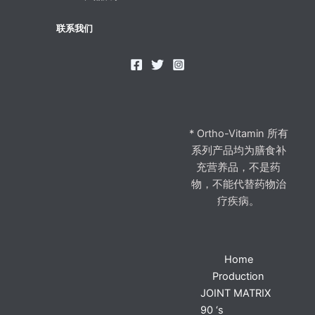
联系我们
* Ortho-Vitamin 所有
系列产品均为膳食补
充营养品，不是药
物，不能代替药物治
疗疾病。
Home
Production
JOINT MATRIX
90 ‘s