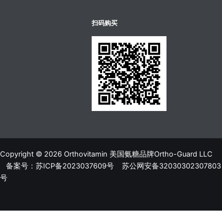
บาคาร่าออนไลน์
ขายบุหรี่ไฟฟ้า
แทงบอล
扫码购买
Copyright © 2026 Orthovitamin 美国氨糖品牌Ortho-Guard LLC
备案号：苏ICP备2023037609号
苏公网安备32030302307803
号