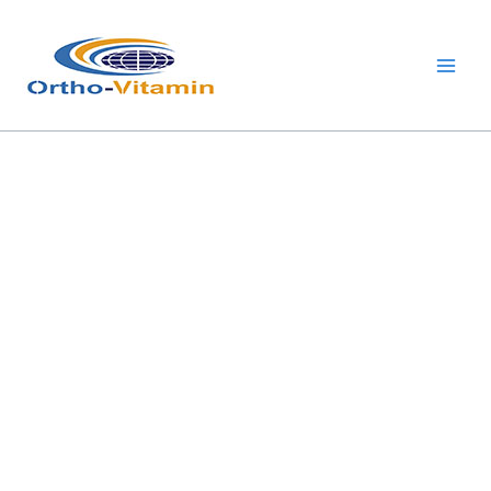
跳
Main
至
Men
内
容