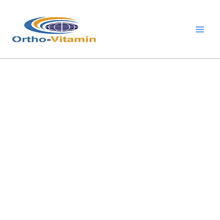
跳
Main
至
Men
内
容