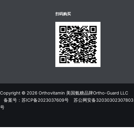
บาคาร่าออนไลน์
ขายบุหรี่ไฟฟ้า
แทงบอล
扫码购买
Copyright © 2026 Orthovitamin 美国氨糖品牌Ortho-Guard LLC
备案号：苏ICP备2023037609号
苏公网安备32030302307803
号