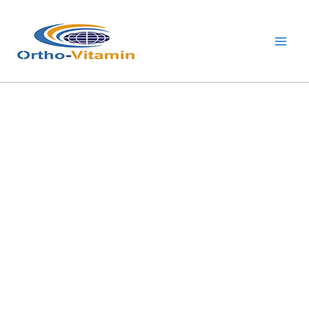
跳
Main
至
Men
内
容