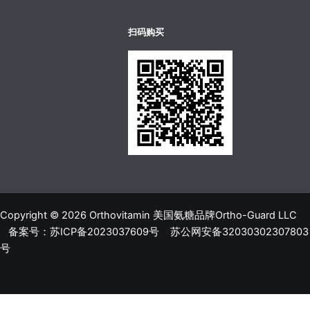
บาคาร่าออนไลน์
ขายบุหรี่ไฟฟ้า
แทงบอล
扫码购买
Copyright © 2026 Orthovitamin 美国氨糖品牌Ortho-Guard LLC
备案号：苏ICP备2023037609号
苏公网安备32030302307803
号