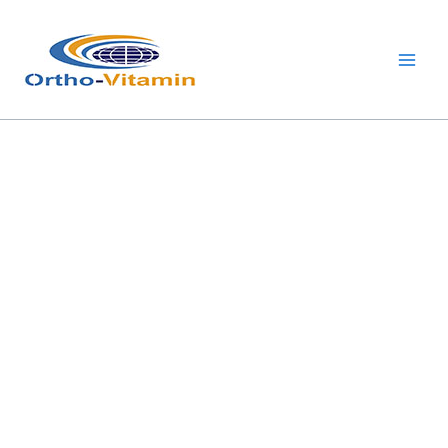
跳
Main
至
Men
内
容