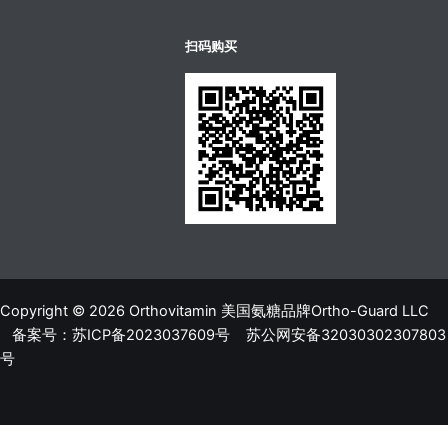
บาคาร่าออนไลน์
ขายบุหรี่ไฟฟ้า
แทงบอล
扫码购买
Copyright © 2026 Orthovitamin 美国氨糖品牌Ortho-Guard LLC
备案号：苏ICP备2023037609号
苏公网安备32030302307803
号