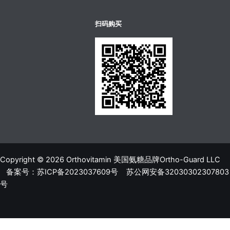
บาคาร่าออนไลน์
ขายบุหรี่ไฟฟ้า
แทงบอล
扫码购买
Copyright © 2026 Orthovitamin 美国氨糖品牌Ortho-Guard LLC
备案号：苏ICP备2023037609号
苏公网安备32030302307803
号