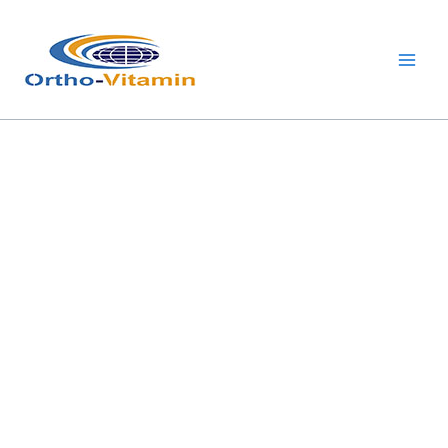
跳
Main
至
Men
内
容