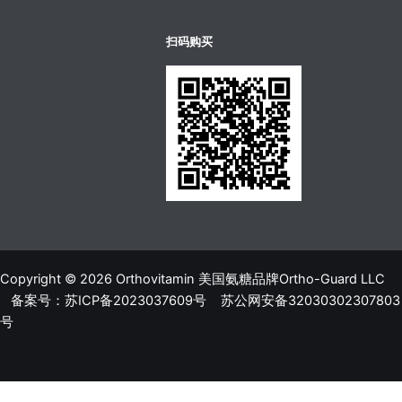
บาคาร่าออนไลน์
ขายบุหรี่ไฟฟ้า
แทงบอล
扫码购买
Copyright © 2026 Orthovitamin 美国氨糖品牌Ortho-Guard LLC
备案号：苏ICP备2023037609号
苏公网安备32030302307803
号