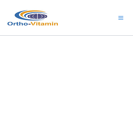
跳
Main
至
Men
内
容