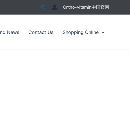
搜
Ortho-vitamin中国官网
索
and News
Contact Us
Shopping Online