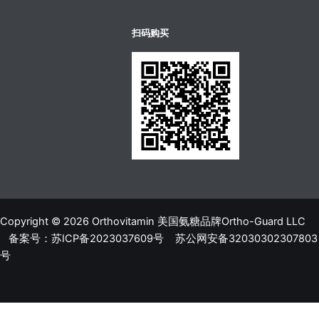
บาคาร่าออนไลน์
ขายบุหรี่ไฟฟ้า
แทงบอล
扫码购买
Copyright © 2026 Orthovitamin 美国氨糖品牌Ortho-Guard LLC
备案号：苏ICP备2023037609号
苏公网安备32030302307803
号