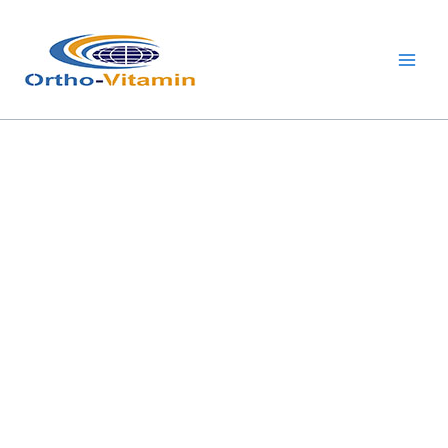
跳
Main
至
Men
内
容