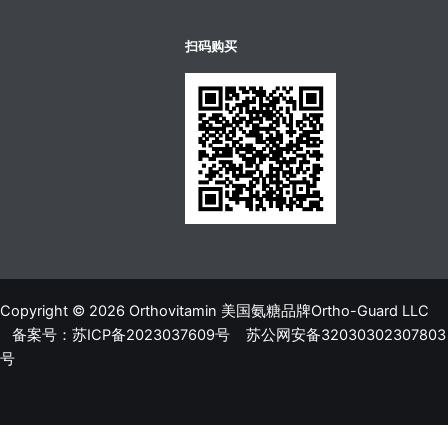
บาคาร่าออนไลน์
ขายบุหรี่ไฟฟ้า
แทงบอล
扫码购买
Copyright © 2026 Orthovitamin 美国氨糖品牌Ortho-Guard LLC
备案号：苏ICP备2023037609号
苏公网安备32030302307803
号