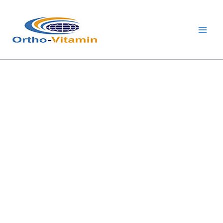
跳
Main
至
Men
内
容