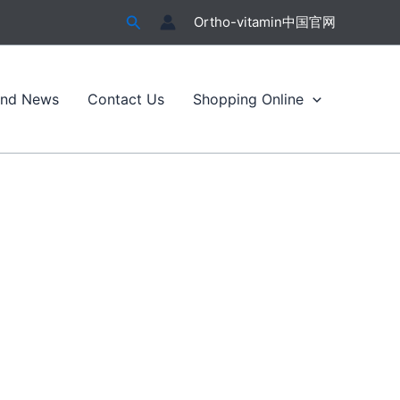
搜
Ortho-vitamin中国官网
索
and News
Contact Us
Shopping Online