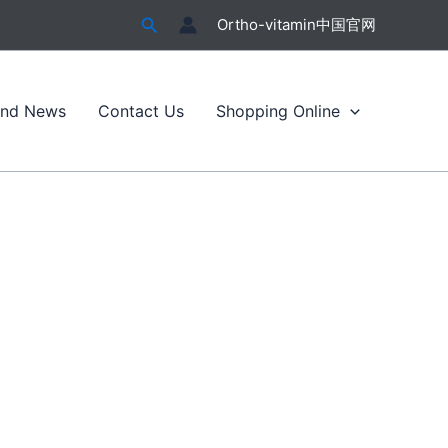
搜
Ortho-vitamin中国官网
索
and News
Contact Us
Shopping Online