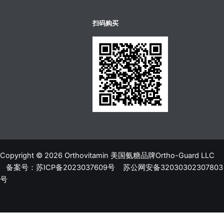
บาคาร่าออนไลน์
ขายบุหรี่ไฟฟ้า
แทงบอล
扫码购买
Copyright © 2026 Orthovitamin 美国氨糖品牌Ortho-Guard LLC
备案号：苏ICP备2023037609号
苏公网安备32030302307803
号