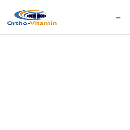
跳
Main
至
Men
内
容