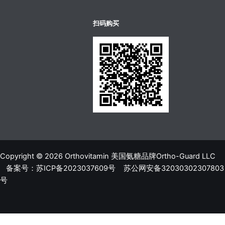
บาคาร่าออนไลน์
ขายบุหรี่ไฟฟ้า
แทงบอล
扫码购买
Copyright © 2026 Orthovitamin 美国氨糖品牌Ortho-Guard LLC
备案号：苏ICP备2023037609号
苏公网安备32030302307803
号