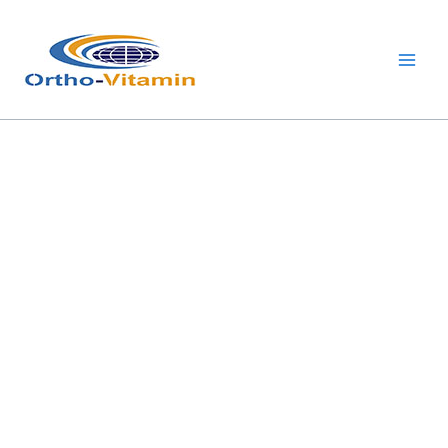
跳
Main
至
Men
内
容