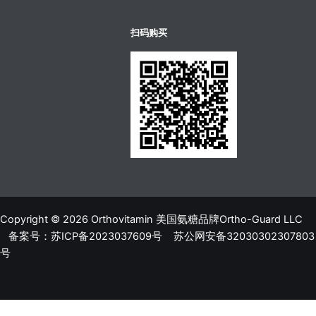
บาคาร่าออนไลน์
ขายบุหรี่ไฟฟ้า
แทงบอล
扫码购买
Copyright © 2026 Orthovitamin 美国氨糖品牌Ortho-Guard LLC
备案号：苏ICP备2023037609号
苏公网安备32030302307803
号