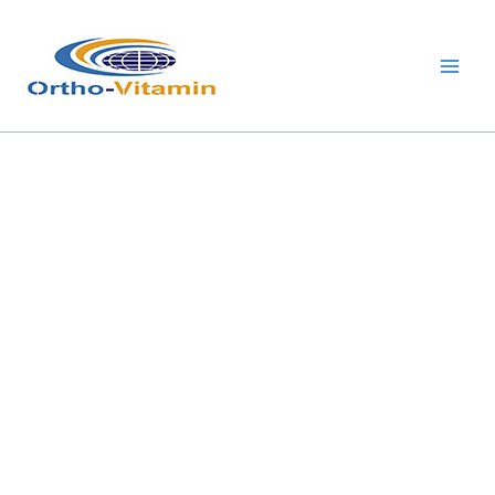
跳
Main
至
Men
内
容