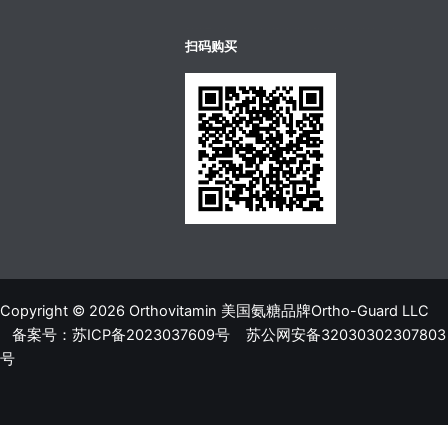
บาคาร่าออนไลน์
ขายบุหรี่ไฟฟ้า
แทงบอล
扫码购买
Copyright © 2026 Orthovitamin 美国氨糖品牌Ortho-Guard LLC
备案号：苏ICP备2023037609号
苏公网安备32030302307803
号