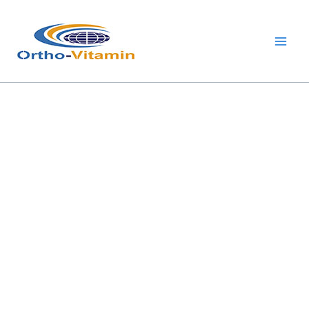
跳
Main
至
Men
内
容